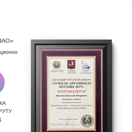
ЗАО»
нционно
КА
РУТУ
Д