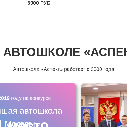
5000 РУБ
 АВТОШКОЛЕ «АСПЕ
Автошкола «Аспект» работает с 2000 года
2019
году на конкурсе
чшая автошкола
1 место
Москвы»