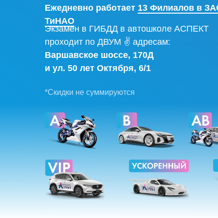
Ежедневно работает
13 Филиалов в ЗА
ТиНАО
Экзамен в ГИБДД в автошколе АСПЕКТ
проходит по ДВУМ ✌ адресам:
Варшавское шоссе, 170Д
и ул. 50 лет Октября, 6/1
*Скидки не суммируются