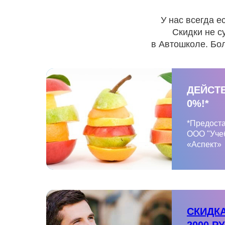
У нас всегда е
Скидки не с
в Автошколе. Бо
ДЕЙСТ
0%!*
*Предост
ООО "Уче
«Аспект»
СКИДКА
2000 Р