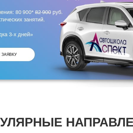
ения: 80 900*
82 900
руб.
ктических занятий.
дка 3-х дней»
 ЗАЯВКУ
УЛЯРНЫЕ НАПРАВЛ