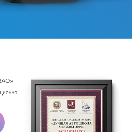
ЗАО»
нционно