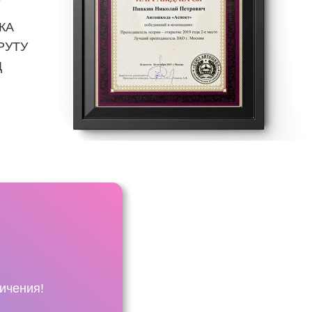
КА
РУТУ
Д
ичения!