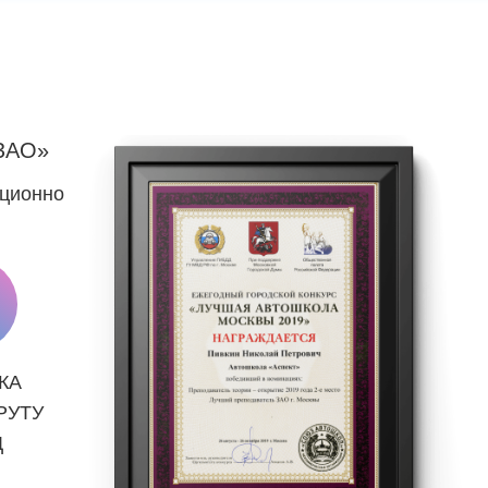
ЗАО»
нционно
КА
РУТУ
Д