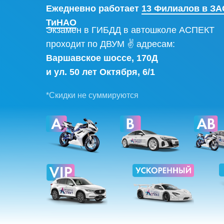
Ежедневно работает
13 Филиалов в ЗА
ТиНАО
Экзамен в ГИБДД в автошколе АСПЕКТ
проходит по ДВУМ ✌ адресам:
Варшавское шоссе, 170Д
и ул. 50 лет Октября, 6/1
*Скидки не суммируются