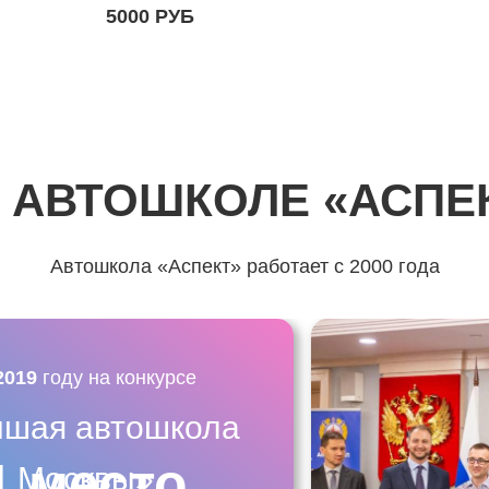
5000 РУБ
 АВТОШКОЛЕ «АСПЕ
Автошкола «Аспект» работает с 2000 года
2019
году на конкурсе
чшая автошкола
1 место
Москвы»