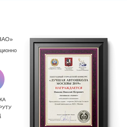
ЗАО»
нционно
КА
РУТУ
Д