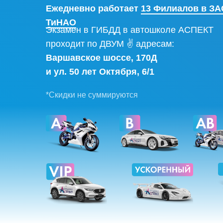
Ежедневно работает
13 Филиалов в ЗА
ТиНАО
Экзамен в ГИБДД в автошколе АСПЕКТ
проходит по ДВУМ ✌ адресам:
Варшавское шоссе, 170Д
и ул. 50 лет Октября, 6/1
*Скидки не суммируются