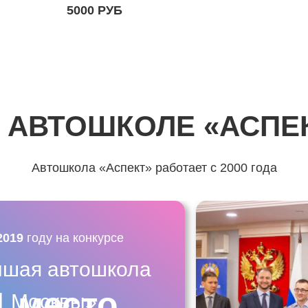
5000 РУБ
 АВТОШКОЛЕ «АСПЕ
Автошкола «Аспект» работает с 2000 года
2019
году на конкурсе
чшая автошкола
1 место
Москвы»