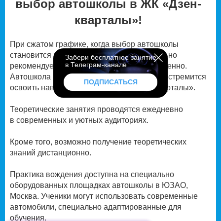
выбор автошколы в ЖК «Дзен-
кварталы»!
При сжатом графике, когда выбор автошколы
становится вопросом времени, настоятельно
Забери бесплатное занятие
в Телеграм-канале
рекомендуется подходить к этому ответственно.
Автошкола «Аспект» приглашает всех, кто стремится
ПОДПИСАТЬСЯ
освоить навыки вождения в ЖК «Дзен-кварталы».
Теоретические занятия проводятся ежедневно
в современных и уютных аудиториях.
Кроме того, возможно получение теоретических
знаний дистанционно.
Практика вождения доступна на специально
оборудованных площадках автошколы в ЮЗАО,
Москва. Ученики могут использовать современные
автомобили, специально адаптированные для
обучения.