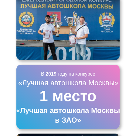
В
2019
году на конкурсе
«Лучшая автошкола Москвы»
1 место
«Лучшая автошкола Москвы
в ЗАО»