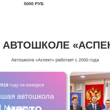
5000 РУБ
 АВТОШКОЛЕ «АСПЕ
Автошкола «Аспект» работает с 2000 года
2019
году на конкурсе
чшая автошкола
1 место
Москвы»