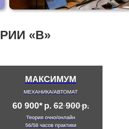
РИИ «В»
МАКСИМУМ
МЕХАНИКА/АВТОМАТ
60 900*
р.
62 900
р.
Теория очно/онлайн
56/58 часов практики