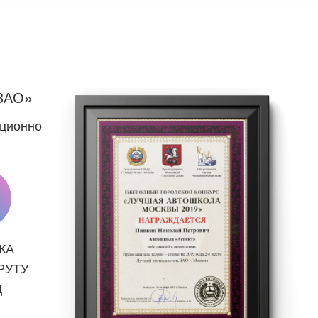
ЗАО»
нционно
КА
РУТУ
Д