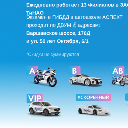
Ежедневно работает
13 Филиалов в ЗА
ТиНАО
Экзамен в ГИБДД в автошколе АСПЕКТ
проходит по ДВУМ ✌ адресам:
Варшавское шоссе, 170Д
и ул. 50 лет Октября, 6/1
*Скидки не суммируются