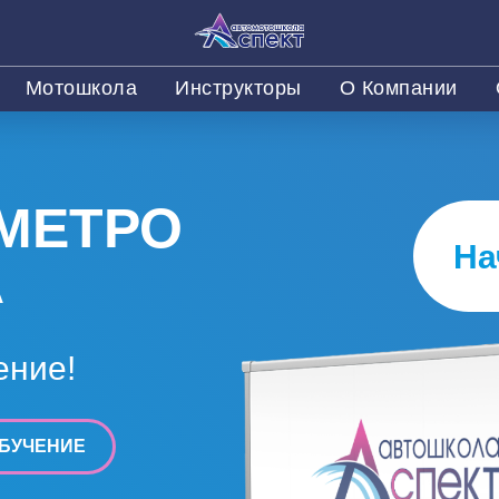
Мотошкола
Инструкторы
О Компании
МЕТРО
На
А
ение!
БУЧЕНИЕ