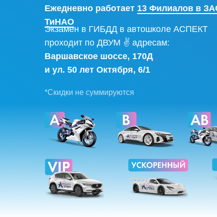
Ежедневно работает
13 Филиалов в ЗА
ТиНАО
Экзамен в ГИБДД в автошколе АСПЕКТ
проходит по ДВУМ ✌ адресам:
Варшавское шоссе, 170Д
и ул. 50 лет Октября, 6/1
*Скидки не суммируются