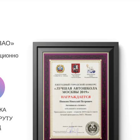
ЗАО»
нционно
КА
РУТУ
Д