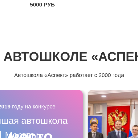
5000 РУБ
 АВТОШКОЛЕ «АСПЕ
Автошкола «Аспект» работает с 2000 года
2019
году на конкурсе
чшая автошкола
1 место
Москвы»