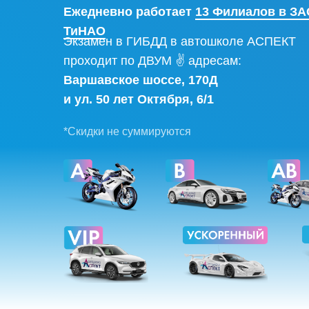
Ежедневно работает
13 Филиалов в ЗА
ТиНАО
Экзамен в ГИБДД в автошколе АСПЕКТ
проходит по ДВУМ ✌ адресам:
Варшавское шоссе, 170Д
и ул. 50 лет Октября, 6/1
*Скидки не суммируются