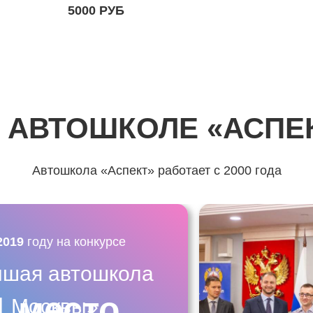
5000 РУБ
 АВТОШКОЛЕ «АСПЕ
Автошкола «Аспект» работает с 2000 года
2019
году на конкурсе
чшая автошкола
1 место
Москвы»