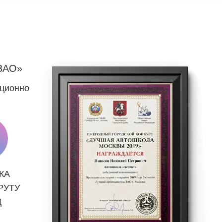
ЗАО»
нционно
КА
РУТУ
Д