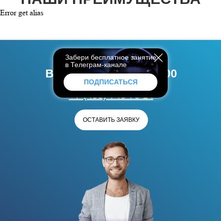
Error get alias
УЧИТЕСЬ
Забери бесплатное занятие
в Телеграм-канале
В АВТОШКОЛЕ ЗА 5000
ПОДПИСАТЬСЯ
₽
+7 (495) 740 76 14
ОСТАВИТЬ ЗАЯВКУ