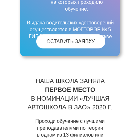
на которых проходило
обучение.
Выдача водительских удостоверений
осуществляется в МОГТОРЭР № 5
ГИБДД ГУ МВД России по г. Москве
ОСТАВИТЬ ЗАЯВКУ
(Варшавское ш., д. 170Д).
НАША ШКОЛА ЗАНЯЛА
ПЕРВОЕ МЕСТО
В НОМИНАЦИИ «ЛУЧШАЯ
АВТОШКОЛА В ЗАО» 2020 Г.
Проходи обучение с лучшими
преподавателями по теории
в одном из 13 филиалов или