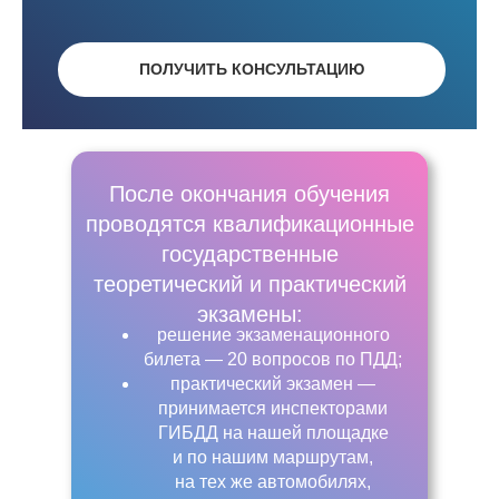
ПОЛУЧИТЬ КОНСУЛЬТАЦИЮ
После окончания обучения
проводятся квалификационные
государственные
теоретический и практический
экзамены:
решение экзаменационного
билета — 20 вопросов по ПДД;
практический экзамен —
принимается инспекторами
ГИБДД на нашей площадке
и по нашим маршрутам,
на тех же автомобилях,