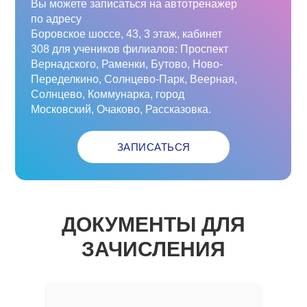
Вы можете записаться на автотренажер
по адресу
Боровское шоссе, 43, 3 этаж, кабинет
308 для учеников филиалов: Проспект
Вернадского, Раменки, Бутово, Ново-
Переделкино, Солнцево-Парк, Веерная,
Солнцево, Коммунарка, город
Московский, Очаково, Рассказовка.
ЗАПИСАТЬСЯ
ДОКУМЕНТЫ ДЛЯ
ЗАЧИСЛЕНИЯ