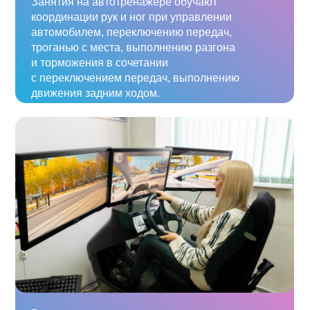
Занятия на автотренажере обучают
координации рук и ног при управлении
автомобилем, переключению передач,
троганью с места, выполнению разгона
и торможения в сочетании
с переключением передач, выполнению
движения задним ходом.