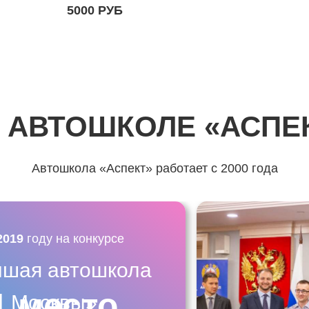
5000 РУБ
 АВТОШКОЛЕ «АСПЕ
Автошкола «Аспект» работает с 2000 года
2019
году на конкурсе
чшая автошкола
1 место
Москвы»