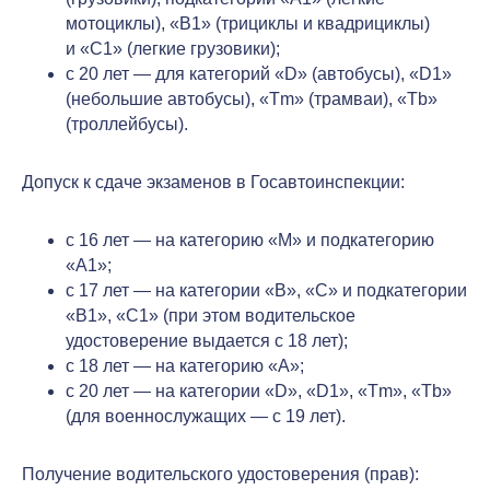
мотоциклы), «B1» (трициклы и квадрициклы)
и «C1» (легкие грузовики);
с 20 лет — для категорий «D» (автобусы), «D1»
(небольшие автобусы), «Tm» (трамваи), «Tb»
(троллейбусы).
Допуск к сдаче экзаменов в Госавтоинспекции:
с 16 лет — на категорию «M» и подкатегорию
«A1»;
с 17 лет — на категории «B», «C» и подкатегории
«B1», «C1» (при этом водительское
удостоверение выдается с 18 лет);
с 18 лет — на категорию «A»;
с 20 лет — на категории «D», «D1», «Tm», «Tb»
(для военнослужащих — с 19 лет).
Получение водительского удостоверения (прав):