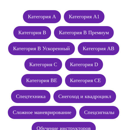
Категория А
Категория А1
Категория В
Категория В Премиум
Категория В Ускоренный
Категория АВ
Категория C
Категория D
Категория BE
Категория CE
Спецтехника
Снегоход и квадроцикл
Сложное маневрирование
Спецсигналы
Обучение инструкторов