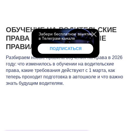
ОБУЧЕНИЕ НА ВОДИТЕЛЬСКИЕ
Забери бесплатное занятие
ПРАВА В 2026 ГОДУ: НОВЫЕ
в Телеграм-канале
ПРАВИЛА И ИЗМЕНЕНИЯ
ПОДПИСАТЬСЯ
Разбираем новые правила обучения на права в 2026
году: что изменилось в обучении на водительские
права, какие требования действуют с 1 марта, как
теперь проходит подготовка в автошколе и что важно
знать будущим водителям.